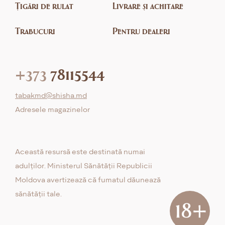
Țigări de rulat
Livrare și achitare
Trabucuri
Pentru dealeri
+373
78115544
tabakmd@shisha.md
Adresele magazinelor
Această resursă este destinată numai
adulților. Ministerul Sănătății Republicii
Moldova avertizează că fumatul dăunează
sănătății tale.