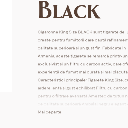
Black
Cigaronne King Size BLACK sunt țigarete de l
create pentru fumătorii care caută rafinamen
calitate superioară și un gust fin. Fabricate în
Armenia, aceste țigarete se remarcă printr-un
exclusivist și un filtru cu carbon activ, care of
experiență de fumat mai curată și mai plăcută
Caracteristici principale: Țigarete King Size, c
ardere lentă și gust echilibrat Filtru cu carbon
pentru o filtrare avansată Amestec de tutun n
de calitate superioară Ambalaj negru elegant 
simbol al exclusivității Ideal pentru fumătorii 
Mai departe
apreciază luxul și stilul premium