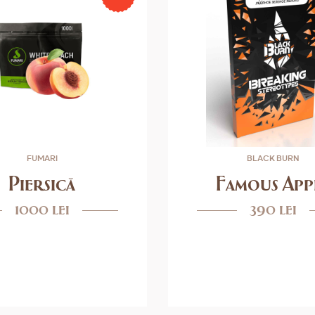
FUMARI
BLACK BURN
Piersică
Famous App
1000 lei
390 lei