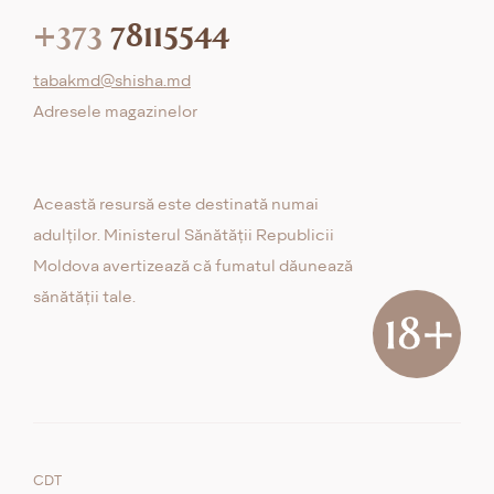
+373
78115544
tabakmd@shisha.md
Adresele magazinelor
Această resursă este destinată numai
adulților. Ministerul Sănătății Republicii
Moldova avertizează că fumatul dăunează
sănătății tale.
CDT