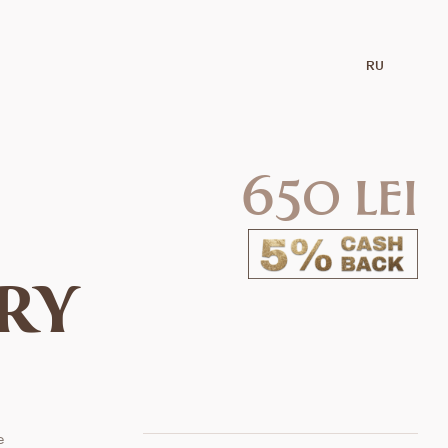
RU
650 lei
ry
e