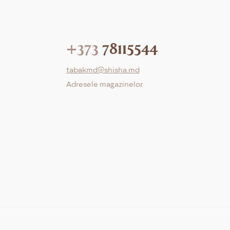
+373
78115544
tabakmd@shisha.md
Adresele magazinelor