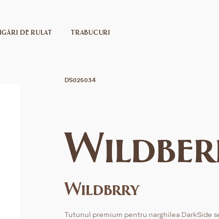
IGĂRI DE RULAT
TRABUCURI
DS025034
Wildber
Wildbrry
Tutunul premium pentru narghilea DarkSide s