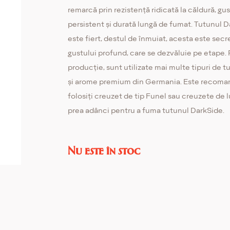
remarcă prin rezistență ridicată la căldură, gus
persistent și durată lungă de fumat. Tutunul 
este fiert, destul de înmuiat, acesta este secr
gustului profund, care se dezvăluie pe etape.
producție, sunt utilizate mai multe tipuri de t
și arome premium din Germania. Este recoma
folosiți creuzet de tip Funel sau creuzete de l
prea adânci pentru a fuma tutunul DarkSide.
Nu este în stoc