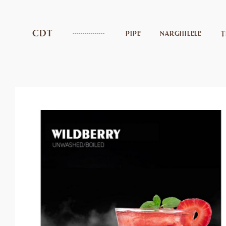
CDT
PIPE
NARGHILELE
Ț