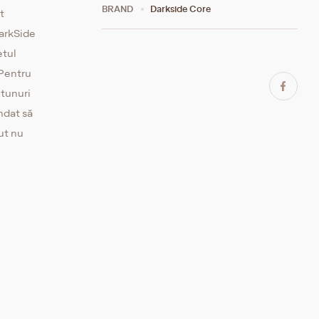
BRAND
Darkside Core
t
DarkSide
etul
 Pentru
utunuri
ndat să
ut nu