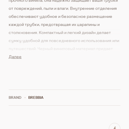
прочного винила, она надежно защищает ваши трубки
от повреждений, пыли и влаги. Внутренние отделения
обеспечивают удобное и безопасное размещение
каждой трубки, предотвращая их царапины и
столкновения. Компактный и легкий дизайн делает
сумку удобной для повседневного использования или
путешествий. Черный виниловый материал придает
сумке современный и элегантный вид, а
Далее
долговечность материала гарантирует длительное
использование.
BRAND
BREBBIA