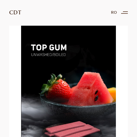
CDT
RO