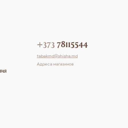
+373
78115544
tabakmd@shisha.md
Aдреса магазинов
ния