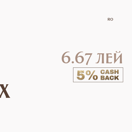
RO
6.67 лей
x