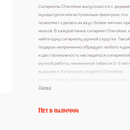
Сигариллы Cherokee выпускаются с дерев
мундштуком или встроенным фильтром, что
позволяет сделать их вкус более мягким, кр
низкой. В каждой пачке сигарилл Cherokee,
найти одну сигариллу ручной скрутки. Такой
подарок непременно обрадует любого кур
и даст возможность насладиться сигарилло
ручной работы, начиненной табаком 3-5 лет
выдержки. Категория сигарилл Cherokee
предоставляет различные вкусы и ароматы -
сладкая вишня, ваниль, орехи, миндаль. Тако
Далее
разнообразие вкусов дает возможность куп
сигариллы, соответствующие самым высок
Нет в наличии
требованиям. Каждый может подобрать сига
вкус которой ему больше нравится, а может
составить коллекцию и наслаждаться разны