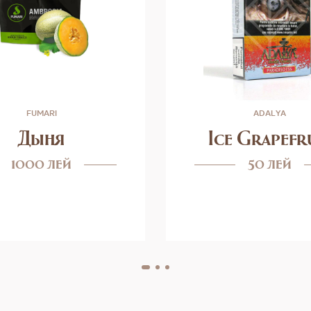
FUMARI
ADALYA
Дыня
Ice Grapefr
1000 лей
50 лей