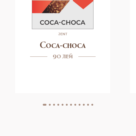
JENT
Coca-choca
90 лей