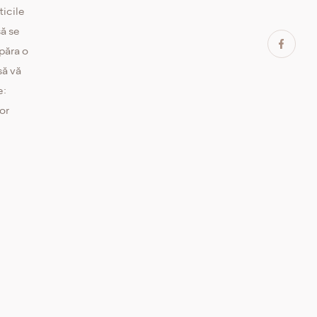
ticile
să se
păra o
să vă
e:
lor