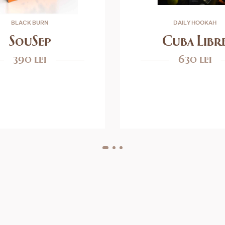
BLACK BURN
DAILY HOOKAH
SouSep
Cuba Libr
390 lei
630 lei