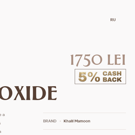
RU
1750 lei
oxide
e a
BRAND
Khalil Mamoon
ă
a