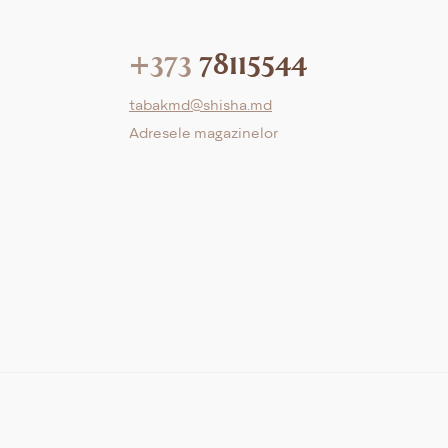
+373
78115544
tabakmd@shisha.md
Adresele magazinelor