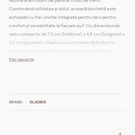
rezista la altitudini de până la 3.000 de metri.
Combinând utilitatea și stilul, această brichetă este
echipată cu trei unelte integrate pentru țevi pentru
confort și versatilitate la fiecare puf. Cu dimensiunile
sale compacte de 7,2 cm (înălțime) x 4,3 cm (lungime) x
1,6 cm (grosime), Gladius se potrivește fără efort în
buzunar sau geantă, făcându-l însoțitorul perfect
pentru fumatul de pipă. Această brichetă a fost
Mai departe
proiectată cu atenție pentru a oferi nu numai o flacără
fiabilă, ci și un design sofisticat.
BRAND
GLADIUS