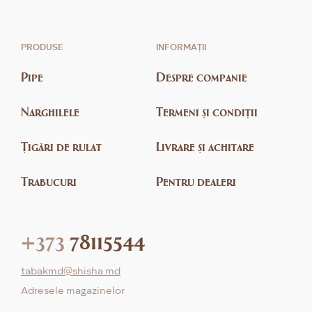
PRODUSE
INFORMAȚII
Pipe
Despre companie
Narghilele
Termeni și condiții
Țigări de rulat
Livrare și achitare
Trabucuri
Pentru dealeri
+373
78115544
tabakmd@shisha.md
Adresele magazinelor