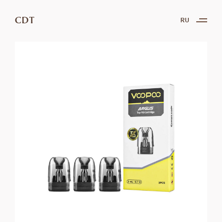
CDT
RU