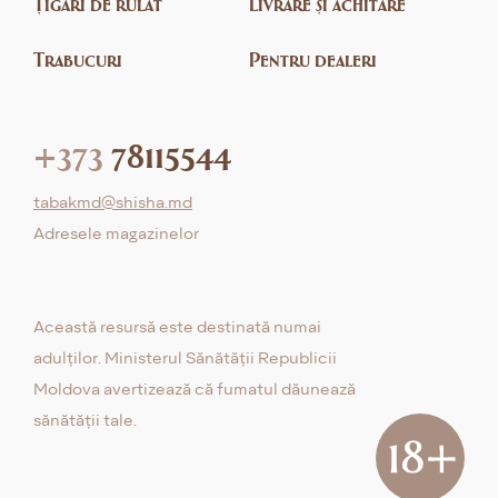
Țigări de rulat
Livrare și achitare
Trabucuri
Pentru dealeri
+373
78115544
tabakmd@shisha.md
Adresele magazinelor
Această resursă este destinată numai
adulților. Ministerul Sănătății Republicii
Moldova avertizează că fumatul dăunează
sănătății tale.