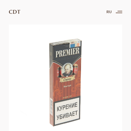
CDT
RU