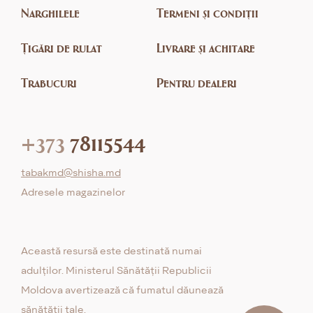
Narghilele
Termeni și condiții
Țigări de rulat
Livrare și achitare
Trabucuri
Pentru dealeri
+373
78115544
tabakmd@shisha.md
Adresele magazinelor
Această resursă este destinată numai
adulților. Ministerul Sănătății Republicii
Moldova avertizează că fumatul dăunează
sănătății tale.