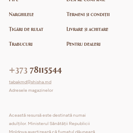
Narghilele
Termeni și condiții
Țigări de rulat
Livrare și achitare
Trabucuri
Pentru dealeri
+373
78115544
tabakmd@shisha.md
Adresele magazinelor
Această resursă este destinată numai
adulților. Ministerul Sănătății Republicii
Moldova avertizează că fumatul dăunează