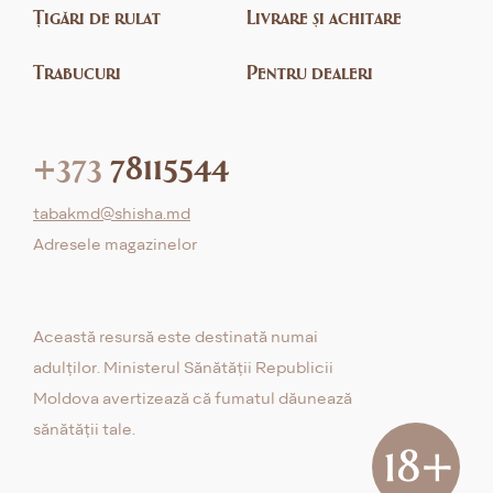
Țigări de rulat
Livrare și achitare
Trabucuri
Pentru dealeri
+373
78115544
tabakmd@shisha.md
Adresele magazinelor
Această resursă este destinată numai
adulților. Ministerul Sănătății Republicii
Moldova avertizează că fumatul dăunează
sănătății tale.