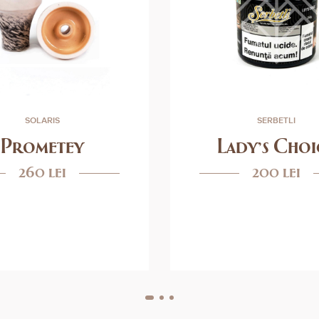
SOLARIS
SERBETLI
Prometey
Lady's Choi
260 lei
200 lei