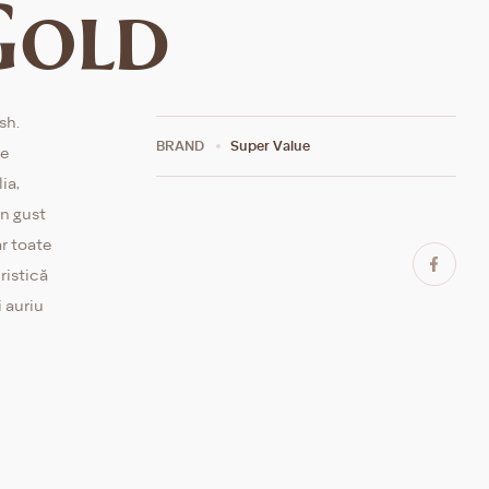
Gold
sh.
BRAND
Super Value
le
ia,
un gust
r toate
ristică
i auriu