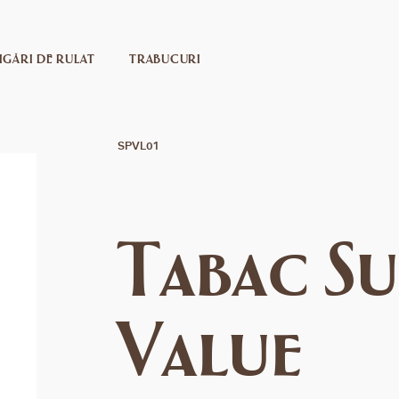
IGĂRI DE RULAT
TRABUCURI
SPVL01
Tabac S
Value