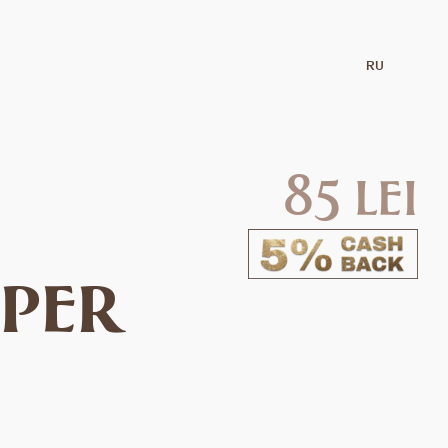
RU
85 lei
uper