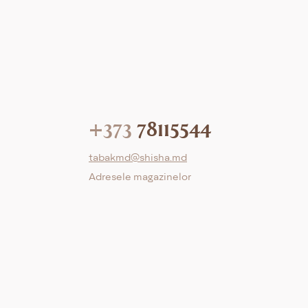
+373
78115544
tabakmd@shisha.md
Adresele magazinelor