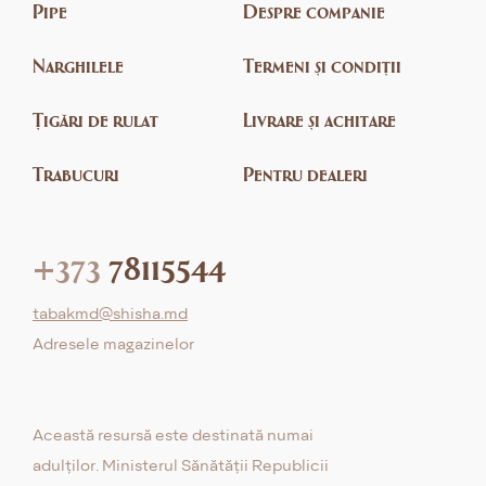
Pipe
Despre companie
Narghilele
Termeni și condiții
Țigări de rulat
Livrare și achitare
Trabucuri
Pentru dealeri
+373
78115544
tabakmd@shisha.md
Adresele magazinelor
Această resursă este destinată numai
adulților. Ministerul Sănătății Republicii