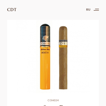
CDT
RU
COH024