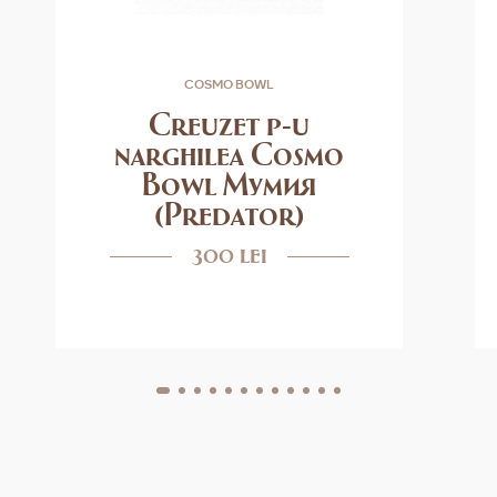
COSMO BOWL
Creuzet p-u
narghilea Cosmo
Bowl Мумия
(Predator)
300 lei