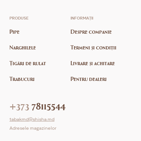
PRODUSE
INFORMAȚII
Pipe
Despre companie
Narghilele
Termeni și condiții
Țigări de rulat
Livrare și achitare
Trabucuri
Pentru dealeri
+373
78115544
tabakmd@shisha.md
Adresele magazinelor