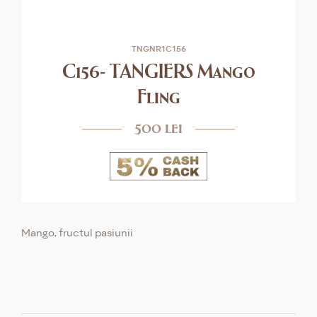
TNGNR1С156
С156- TANGIERS Mango
Fling
500 lei
Mango, fructul pasiunii