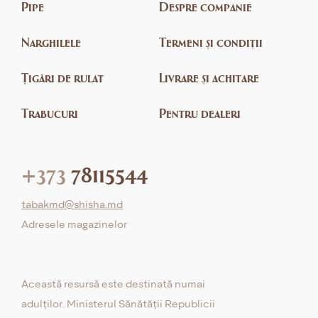
Pipe
Despre companie
Narghilele
Termeni și condiții
Țigări de rulat
Livrare și achitare
Trabucuri
Pentru dealeri
+373
78115544
tabakmd@shisha.md
Adresele magazinelor
Această resursă este destinată numai
adulților. Ministerul Sănătății Republicii