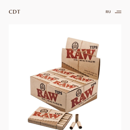
CDT
RU