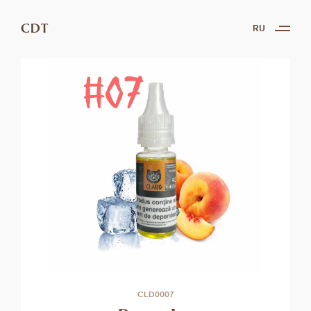
CDT
RU
CLD0007