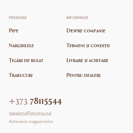
PRODUSE
INFORMAȚII
Pipe
Despre companie
Narghilele
Termeni și condiții
Țigări de rulat
Livrare și achitare
Trabucuri
Pentru dealeri
+373
78115544
tabakmd@shisha.md
Adresele magazinelor