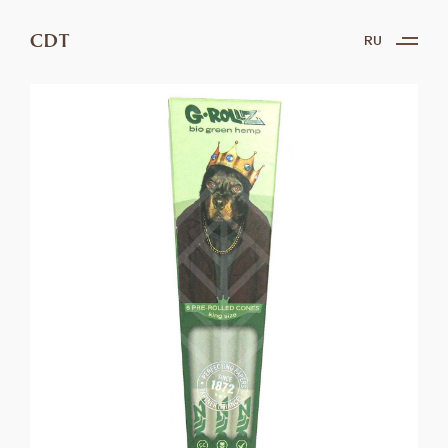
CDT
RU