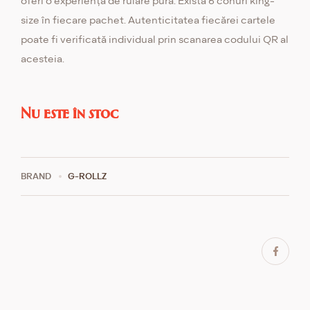
oferi o experiență de rulare pură. Există 6 conuri king-
size în fiecare pachet. Autenticitatea fiecărei cartele
poate fi verificată individual prin scanarea codului QR al
acesteia.
Nu este în stoc
BRAND
G-ROLLZ