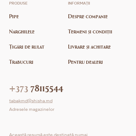
PRODUSE
INFORMAȚII
Pipe
Despre companie
Narghilele
Termeni și condiții
Țigări de rulat
Livrare și achitare
Trabucuri
Pentru dealeri
+373
78115544
tabakmd@shisha.md
Adresele magazinelor
Această resursă este destinată numai