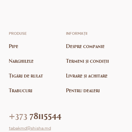
PRODUSE
INFORMAȚII
Pipe
Despre companie
Narghilele
Termeni și condiții
Țigări de rulat
Livrare și achitare
Trabucuri
Pentru dealeri
+373
78115544
tabakmd@shisha.md