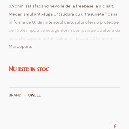
0,9ohm, satisfăcând nevoile de la freebase la nic salt.
Mecanismul anti-fugă U² (sudură cu ultrasunete * canal
în formă de U) din interiorul cartușului oferă o protecție
de 150% împotriva scurgerilor în comparație cu altele de
pe piață. Experimentați Caliburn Flavour 3.0 la maxim,
acesta oferă o plăcere a aromei de neegalat în fiecare
Mai departe
fum. Bateria avansată de 1200mAh oferă o experiență
de vaping mai lungă și nu trebuie să vă faceți griji cu
Nu este în stoc
privire la încărcarea frecventă.
BRAND
UWELL