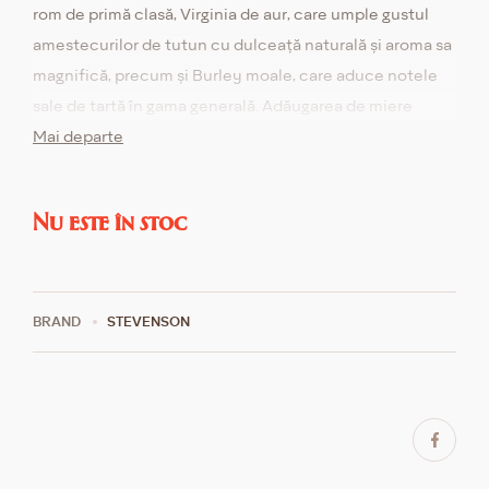
rom de primă clasă, Virginia de aur, care umple gustul
amestecurilor de tutun cu dulceață naturală și aroma sa
magnifică, precum și Burley moale, care aduce notele
sale de tartă în gama generală. Adăugarea de miere
naturală sălbatică completează în mod favorabil
Mai departe
această compoziție armonioasă de tutun. Realizat în
conformitate cu cele mai bune tradiții ale meșteșugului.
Nu este în stoc
BRAND
STEVENSON