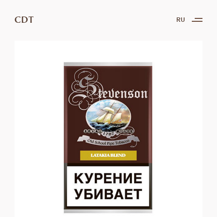
CDT
RU