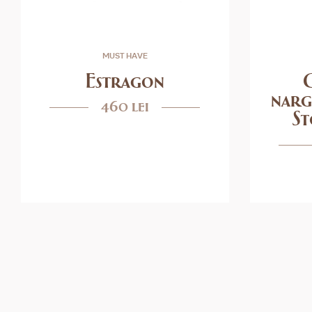
MUST HAVE
Estragon
nar
460 lei
St