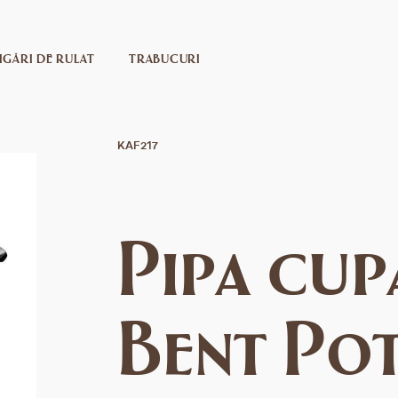
IGĂRI DE RULAT
TRABUCURI
KAF217
Pipa сup
Bent Po