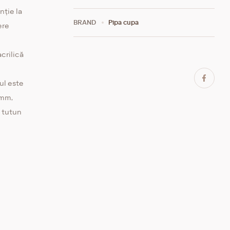
nție la
BRAND
Pipa сupa
ere
acrilică
ul este
 mm,
n tutun