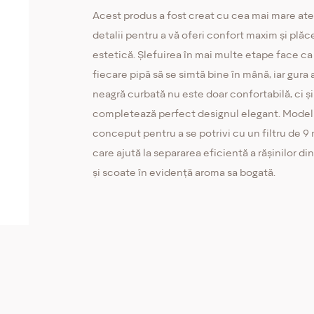
Acest produs a fost creat cu cea mai mare ate
detalii pentru a vă oferi confort maxim și plăc
estetică. Șlefuirea în mai multe etape face ca
fiecare pipă să se simtă bine în mână, iar gura 
neagră curbată nu este doar confortabilă, ci și
completează perfect designul elegant. Model
conceput pentru a se potrivi cu un filtru de 9
care ajută la separarea eficientă a rășinilor di
și scoate în evidență aroma sa bogată.