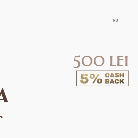
RU
500 lei
a
t