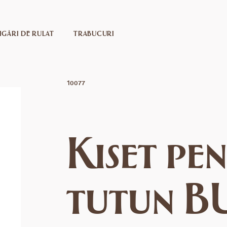
IGĂRI DE RULAT
TRABUCURI
10077
Kiset pe
tutun B