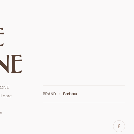
E
NE
RONE
BRAND
Brebbia
i care
un