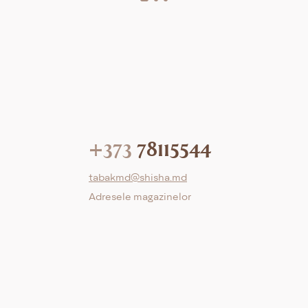
+373
78115544
tabakmd@shisha.md
Adresele magazinelor