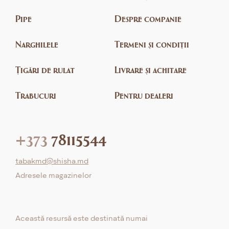
Pipe
Despre companie
Narghilele
Termeni și condiții
Țigări de rulat
Livrare și achitare
Trabucuri
Pentru dealeri
+373
78115544
tabakmd@shisha.md
Adresele magazinelor
Această resursă este destinată numai