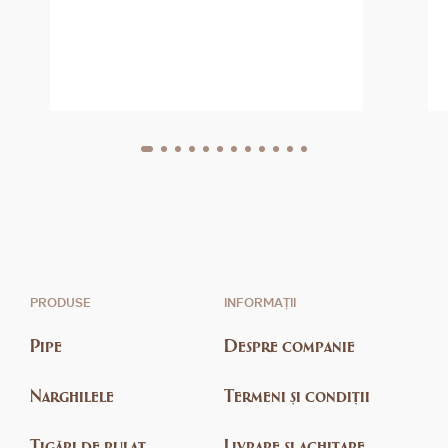
PRODUSE
INFORMAȚII
Pipe
Despre companie
Narghilele
Termeni și condiții
Țigări de rulat
Livrare și achitare