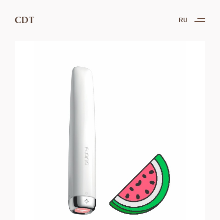
CDT
RU