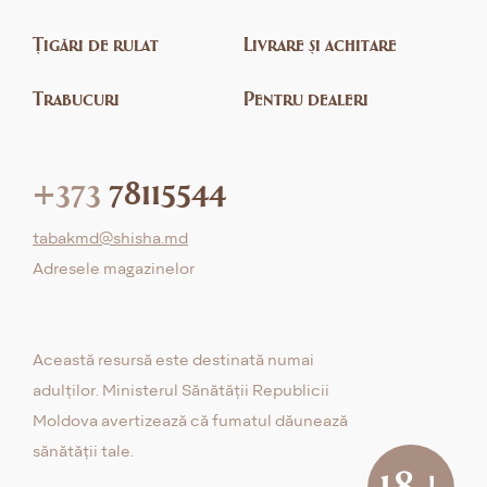
Țigări de rulat
Livrare și achitare
Trabucuri
Pentru dealeri
+373
78115544
tabakmd@shisha.md
Adresele magazinelor
Această resursă este destinată numai
adulților. Ministerul Sănătății Republicii
Moldova avertizează că fumatul dăunează
sănătății tale.