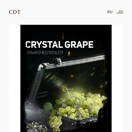
CDT
RU