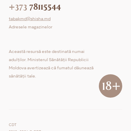
+373
78115544
tabakmd@shisha.md
Adresele magazinelor
Această resursă este destinată numai
adulților. Ministerul Sănătății Republicii
Moldova avertizează că fumatul dăunează
sănătății tale.
CDT