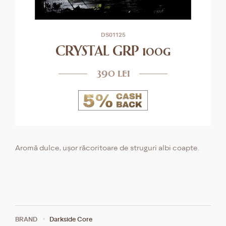
DS01125
CRYSTAL GRP 100g
390 lei
Aromă dulce, ușor răcoritoare de struguri albi coapte.
BRAND
Darkside Core