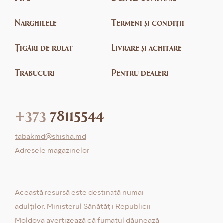
Narghilele
Termeni și condiții
Țigări de rulat
Livrare și achitare
Trabucuri
Pentru dealeri
+373
78115544
tabakmd@shisha.md
Adresele magazinelor
Această resursă este destinată numai
adulților. Ministerul Sănătății Republicii
Moldova avertizează că fumatul dăunează