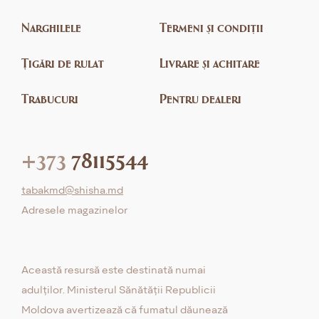
Narghilele
Termeni și condiții
Țigări de rulat
Livrare și achitare
Trabucuri
Pentru dealeri
+373
78115544
tabakmd@shisha.md
Adresele magazinelor
Această resursă este destinată numai
adulților. Ministerul Sănătății Republicii
Moldova avertizează că fumatul dăunează