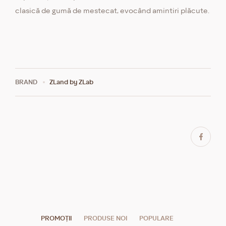
clasică de gumă de mestecat, evocând amintiri plăcute.
BRAND
ZLand by ZLab
PROMOȚII
PRODUSE NOI
POPULARE