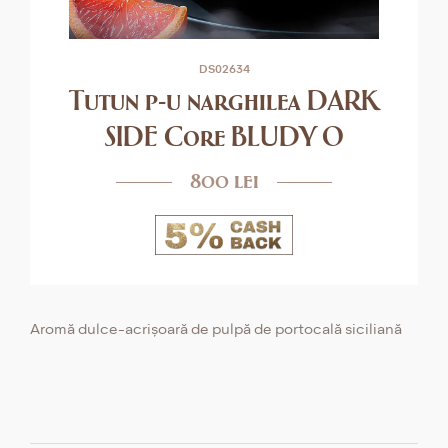
DS02634
Tutun p-u narghilea DARK
SIDE Core BLUDY O
800 lei
Aromă dulce-acrișoară de pulpă de portocală siciliană