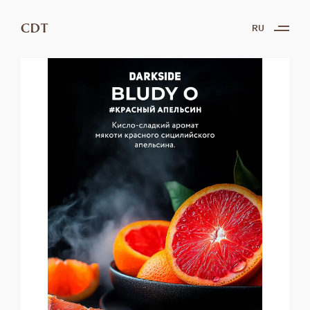
CDT
RU