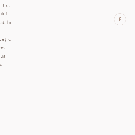
iltru,
ului
abil în
ceți o
Apoi
lua
ul.