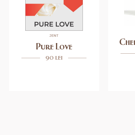
JENT
Che
Pure Love
90 lei