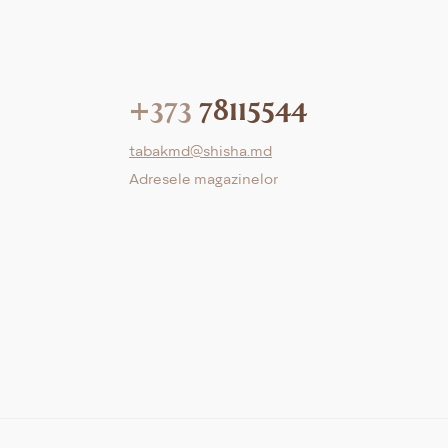
+373
78115544
tabakmd@shisha.md
Adresele magazinelor