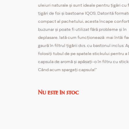
uleiuri naturale și sunt ideale pentru țigări cu f
țigări de foi și bastoane IQOS. Datorită format
compact al pachetului, acesta încape confort
buzunar și poate fi utilizat fără probleme și în
deplasare. Iată cum funcționează: mai întâi fa
gaură în filtrul țigării dvs. cu bastonul inclus. 
folosiți tubul de pe spatele stickului pentru a 
capsula de aromă și apăsați-o în filtru cu stick
Când acum spargeți capsula!”
Nu este în stoc