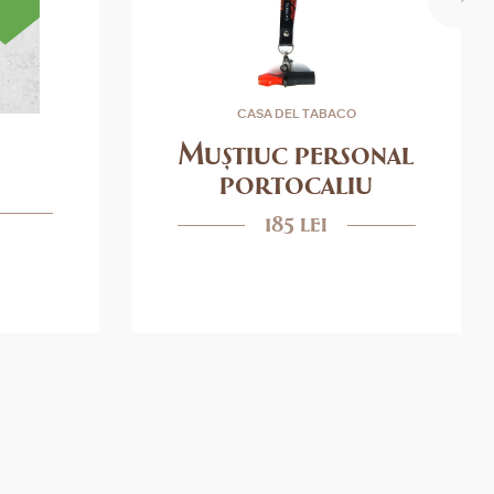
CASA DEL TABACO
Muștiuc personal
portocaliu
185 lei