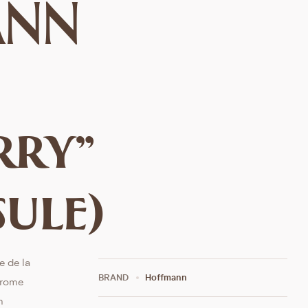
ANN
rry”
sule)
e de la
BRAND
Hoffmann
arome
n