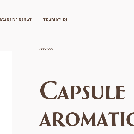
IGĂRI DE RULAT
TRABUCURI
899322
Capsule
aromati