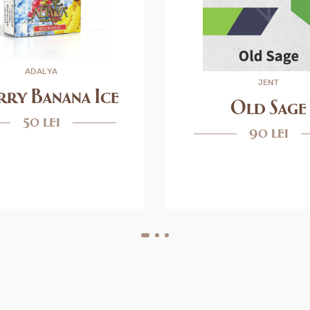
ADALYA
JENT
rry Banana Ice
Old Sage
50 lei
90 lei