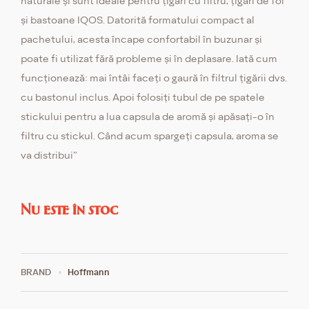
naturale și sunt ideale pentru țigări cu filtru, țigări de foi
și bastoane IQOS. Datorită formatului compact al
pachetului, acesta încape confortabil în buzunar și
poate fi utilizat fără probleme și în deplasare. Iată cum
funcționează: mai întâi faceți o gaură în filtrul țigării dvs.
cu bastonul inclus. Apoi folosiți tubul de pe spatele
stickului pentru a lua capsula de aromă și apăsați-o în
filtru cu stickul. Când acum spargeți capsula, aroma se
va distribui”
Nu este în stoc
BRAND
Hoffmann