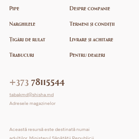
Pipe
Despre companie
Narghilele
Termeni și condiții
Țigări de rulat
Livrare și achitare
Trabucuri
Pentru dealeri
+373
78115544
tabakmd@shisha.md
Adresele magazinelor
Această resursă este destinată numai
adulților. Ministerul Sănătății Republicii