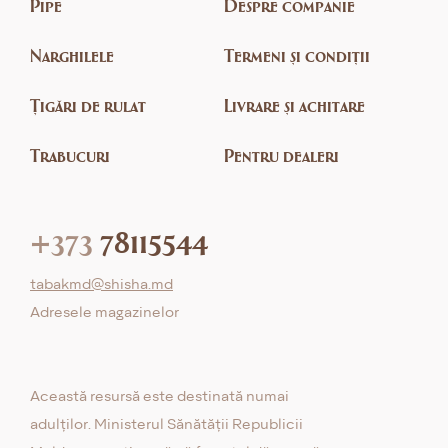
Pipe
Despre companie
Narghilele
Termeni și condiții
Țigări de rulat
Livrare și achitare
Trabucuri
Pentru dealeri
+373
78115544
tabakmd@shisha.md
Adresele magazinelor
Această resursă este destinată numai
adulților. Ministerul Sănătății Republicii