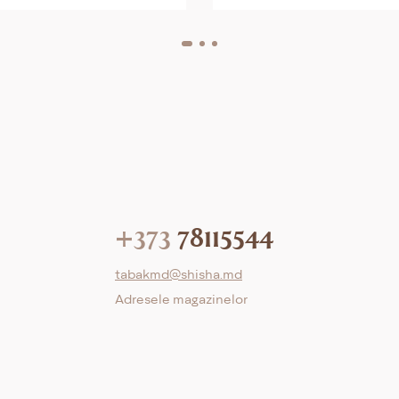
+373
78115544
tabakmd@shisha.md
Adresele magazinelor