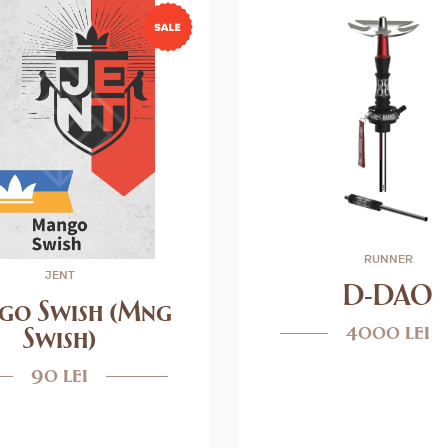
RUNNER
JENT
D-DAO
go Swish (Mng
4000 lei
Swish)
90 lei