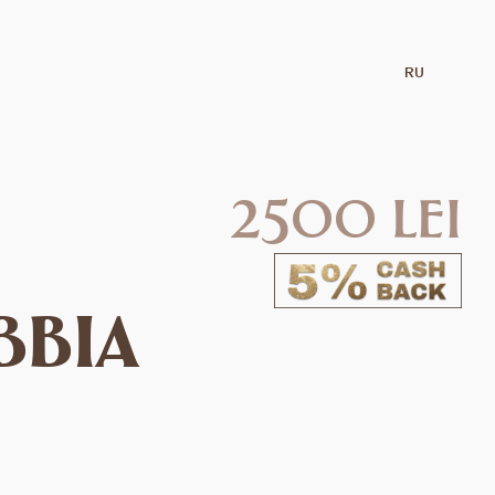
RU
2500 lei
bbia