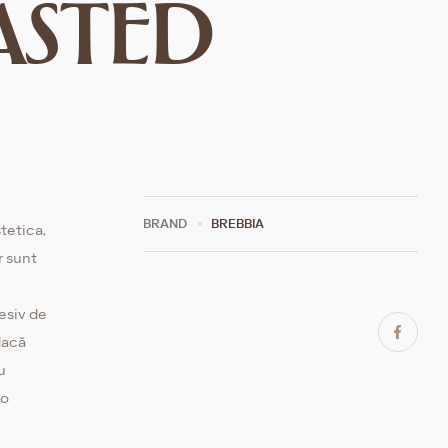
ASTED
BRAND
BREBBIA
tetica,
r sunt
esiv de
 dacă
u
 o