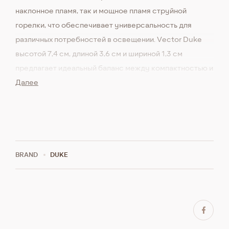
наклонное пламя, так и мощное пламя струйной
горелки, что обеспечивает универсальность для
различных потребностей в освещении. Vector Duke
высотой 7,4 см, длиной 3,6 см и шириной 1,3 см
предлагает идеальный баланс между компактностью и
функциональностью. При весе всего 74 грамма он
Далее
легкий, но прочный, что делает его идеальным
выбором как для любителей активного отдыха, так и
для обычных пользователей.
BRAND
DUKE