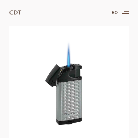
CDT
RO