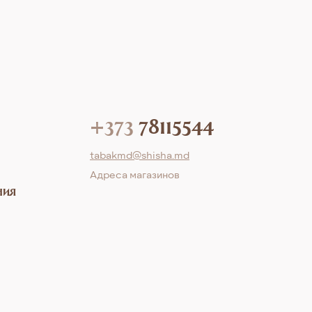
+373
78115544
tabakmd@shisha.md
Aдреса магазинов
ния