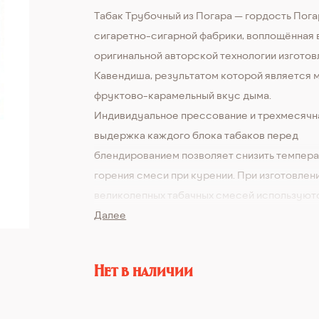
Табак Трубочный из Погара — гордость Пог
сигаретно-сигарной фабрики, воплощённая 
оригинальной авторской технологии изготов
Кавендиша, результатом которой является 
фруктово-карамельный вкус дыма.
Индивидуальное прессование и трехмесячн
выдержка каждого блока табаков перед
блендированием позволяет снизить темпер
горения смеси при курении. При изготовлен
великолепных табачных смесей используют
натуральные вкусоароматические добавки,
Далее
полученные экстрагированием фруктов, гвоз
миндаля, а также мед и винный уксус «Изабе
Нет в наличии