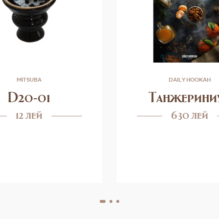
MITSUBA
DAILY HOOKAH
D20-01
Танжерини
12 лей
630 лей