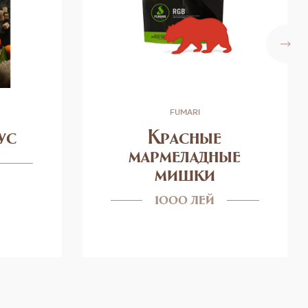
FUMARI
ус
Красные
мармеладные
мишки
1000 лей