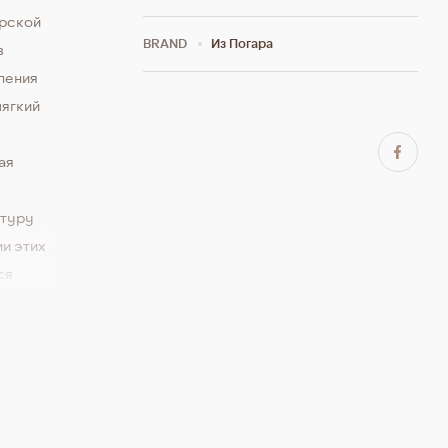
арской
BRAND
Из Погара
в
ления
мягкий
ая
атуру
ии этих
ся
дик и,
лла».