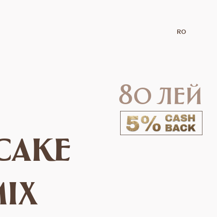
RO
80 лей
cake
mix