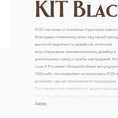
KIT Bla
POD системы от компании Vaporesso извес
благодаря отменному качеству своей проду
высокой надежности девайсов, отличной
вкусопередаче, инновационному дизайну и
длительному сроку службы картриджей. Мо
Luxe X Pro имеет большой объем аккумулят
1500 мАh, что позволяет использовать POD 
условиях, где нет возможности подзарядки.
Поставляется в комплекте с двумя картри
большого объема на 5 мл. с испарителями р
сопротивления. На боковой стороне есть
Далее
регулятор тяги для увеличения или уменьше
подачи воздуха, а на лицевой, установлен э