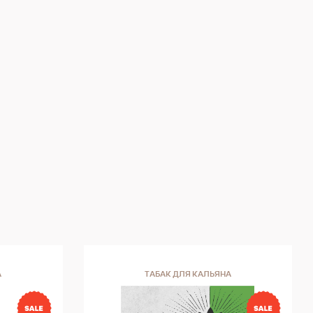
а,
ых
 Это
т для
ги и
ьшой
ять
А
ТАБАК ДЛЯ КАЛЬЯНА