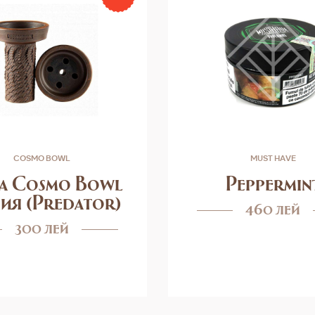
COSMO BOWL
MUST HAVE
а Cosmo Bowl
Peppermin
ия (Predator)
460 лей
300 лей