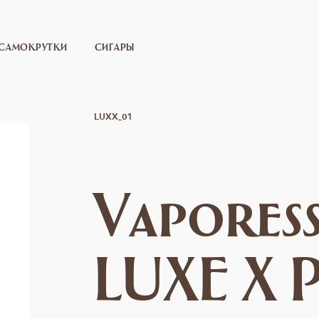
САМОКРУТКИ
СИГАРЫ
LUXX_01
Vapores
LUXE X 