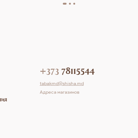
+373
78115544
tabakmd@shisha.md
Aдреса магазинов
ния