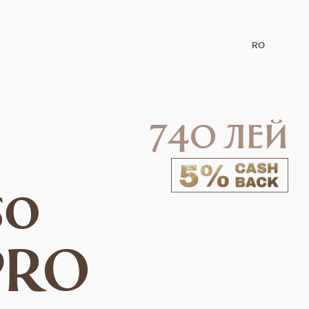
RO
740 лей
so
PRO