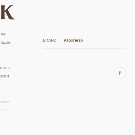
ck
тны
BRAND
Vaporesso
кции,
дель
ора в
в
джами
азного
ния
кран