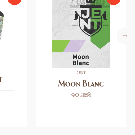
JENT
t
Moon Blanc
90 лей