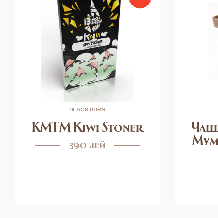
BLACK BURN
KMTM Kiwi Stoner
Чаш
Мум
390 лей