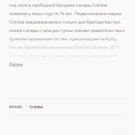
год, хотя в свободной продаже сигары Cohiba
появились лишь спустя 16 лет. Первоначально марка
Cohiba предназначалась только для братьев Кастро,
позже сигары стали доступны членам правительства и
привилегированным гостям, приезжавшим на Кубу.
После первой затяжки витолы Cohiba Talisman 2017
Limited Edition вы сможете почувствовать аромат
свежескошенной травы и молодого кедра. На заднем
Далее
плане ощущается достаточные горькие ароматы:
крепкого кофе, орехов и кожа. Медленно появляются
кислые нотки цитрусовых и перца, а также небольшая
сладость.
BRAND
Cohiba