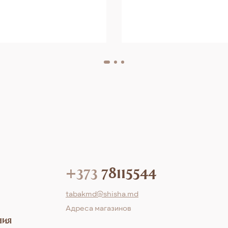
+373
78115544
tabakmd@shisha.md
Aдреса магазинов
ния