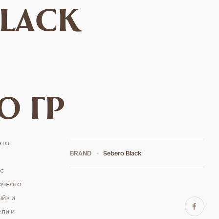
Black
0 гр
это
BRAND
Sebero Black
 с
очного
ый» и
ли и