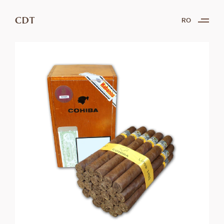
CDT
RO