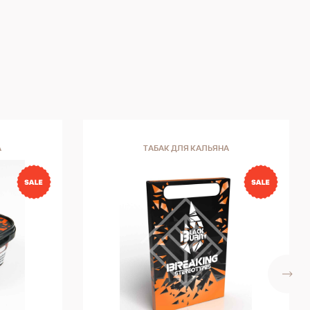
V
ной
игара
идания
но
бое
А
ТАБАК ДЛЯ КАЛЬЯНА
да