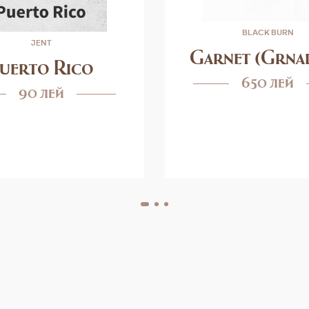
BLACK BURN
JENT
Garnet (Grna
uerto Rico
650 лей
90 лей