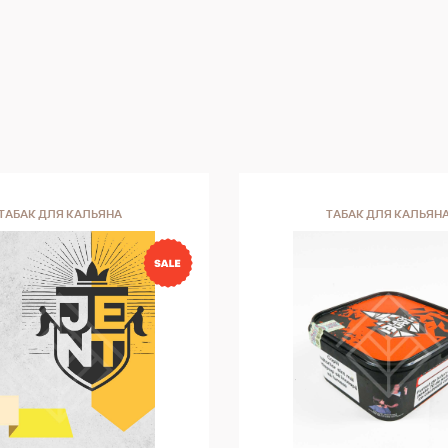
оттенками. Это классическая сигара. SERIE 
MELANIO Serie V Melanio ручной работы, с
использованием тщательно ферментирован
начинки из лигеро, листьев, известных своим
крепким и богатым вкусом. Эта особенная с
непременно превзойдет самые высокие ож
любителей сигар премиум-класса. Тщатель
выдержанная смесь Jalapa дает сигаре осо
ТАБАК ДЛЯ КАЛЬЯНА
ТАБАК ДЛЯ КАЛЬЯН
ароматное дымление. Оценка 96 и сигара го
2014.