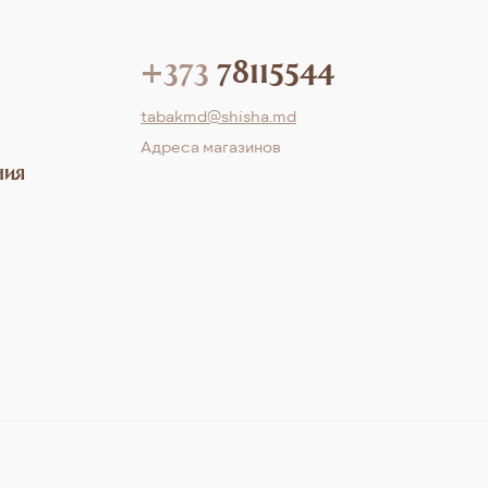
+373
78115544
tabakmd@shisha.md
Aдреса магазинов
ния