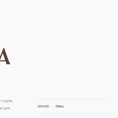
A
 годов,
BRAND
Oliva
ак для