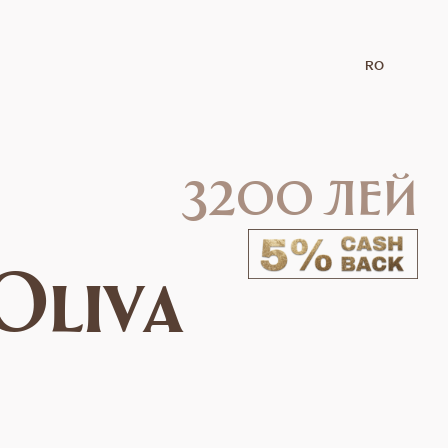
RO
3200 лей
Oliva