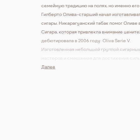
семейную традицию на полях, но именно его
Гилберто Олива-старший начал изготавлива
сигары. Никарагуанский табак помог Оливе 
Сигара, которая привлекла внимание цените
дебютировала в 2006 году: Oliva Serie V.
Изготовленная небольшой группой сигарны
мастеров и смешанная для достижения силы
стиля, линейка Serie V сразу же стала хитом.
Далее
году, чтобы отдать дань уважения первому
человеку в семье, который выращивал табак
сигар, Oliva добавила версию Melanio, кото
отличается от оригинала оберткой из семян
Суматры, выращенных в Эквадоре. Сигара №
года, Oliva Serie V Melanio Figuarado, имеет
богатые, яркие нотки кожи, обрамленные
кофейными, карамельными и древесными