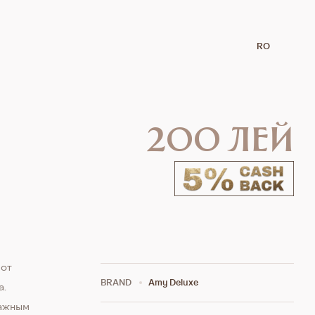
RO
200 лей
 от
BRAND
Amy Deluxe
а.
важным