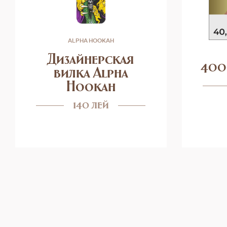
ALPHA HOOKAH
Дизайнерская
400
вилка Alpha
Hookah
140 лей