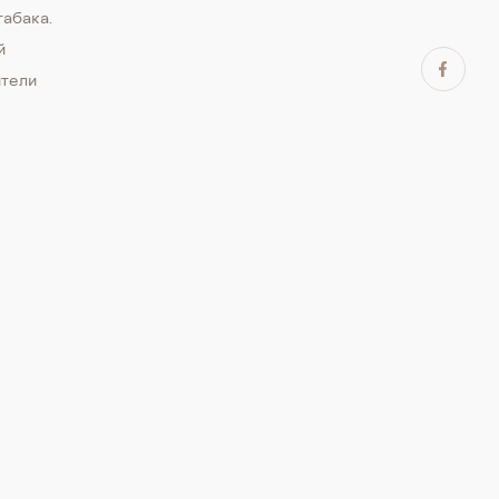
абака.
й
ители