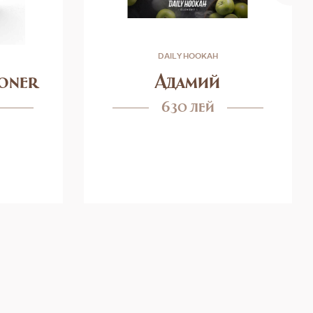
DAILY HOOKAH
oner
Адамий
630 лей