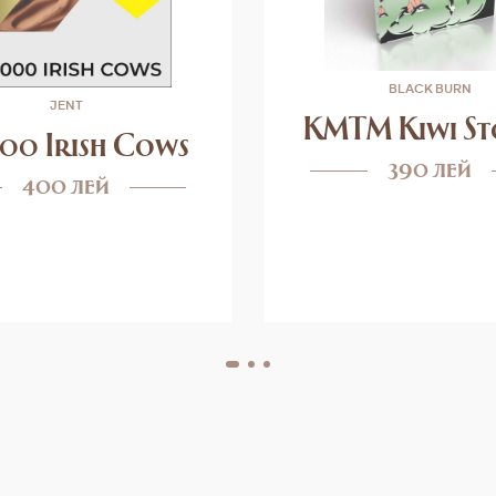
BLACK BURN
JENT
KMTM Kiwi St
00 Irish Cows
390 лей
400 лей