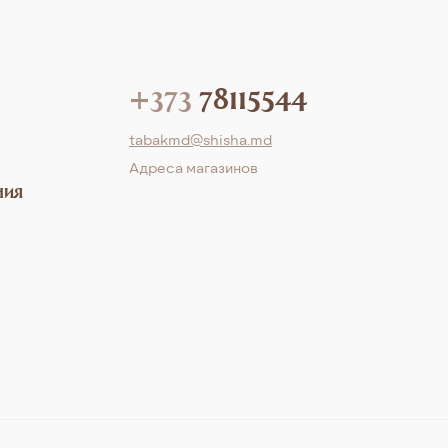
+373
78115544
tabakmd@shisha.md
Aдреса магазинов
ния