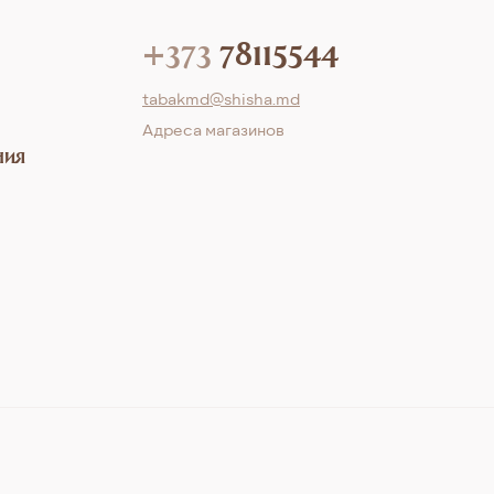
+373
78115544
tabakmd@shisha.md
Aдреса магазинов
ния