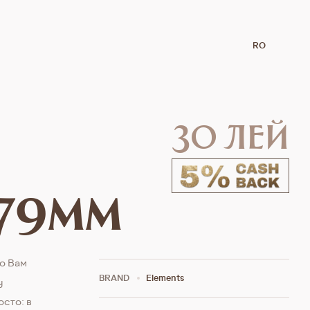
RO
30 лей
 79mm
то Вам
BRAND
Elements
у
осто: в