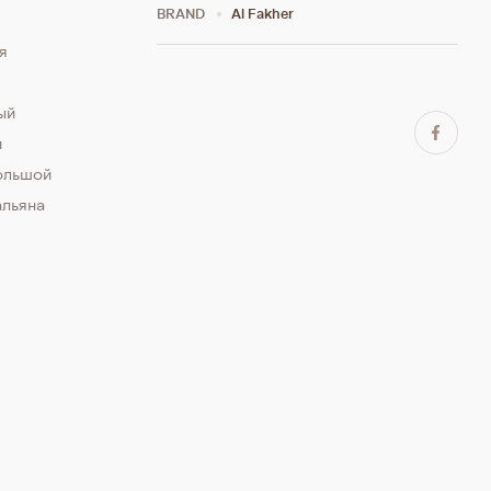
BRAND
Al Fakher
я
ый
и
большой
альяна