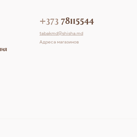
+373
78115544
tabakmd@shisha.md
Aдреса магазинов
ния