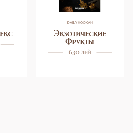
DAILY HOOKAH
екс
Экзотические
Фрукты
630 лей