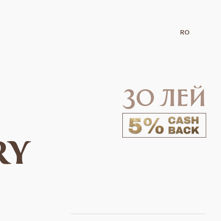
RO
30 лей
ry