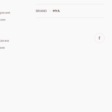
BRAND
MYA
урения
ким
Также
ние