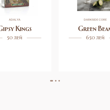
ADALYA
DARKSIDE CORE
Gipsy Kings
Green Bea
50 лей
650 лей