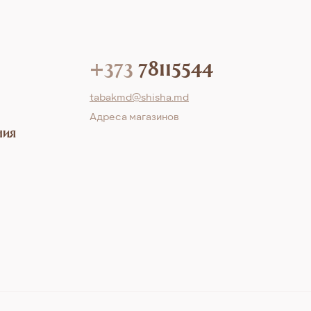
+373
78115544
tabakmd@shisha.md
Aдреса магазинов
ния