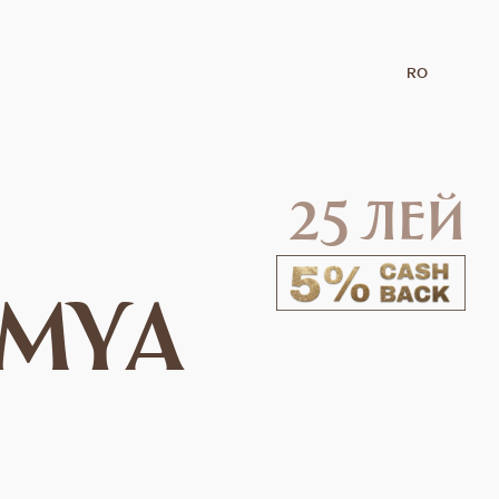
RO
25 лей
 MYA