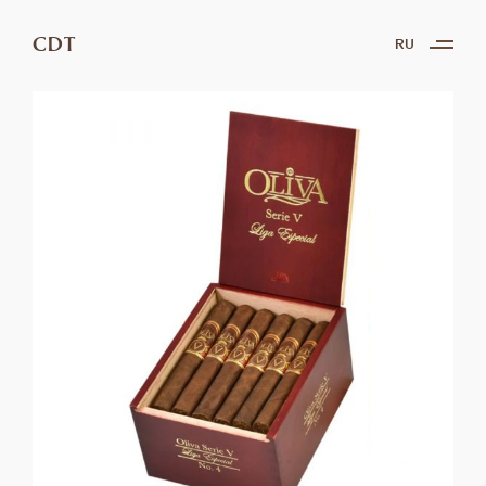
CDT
RU