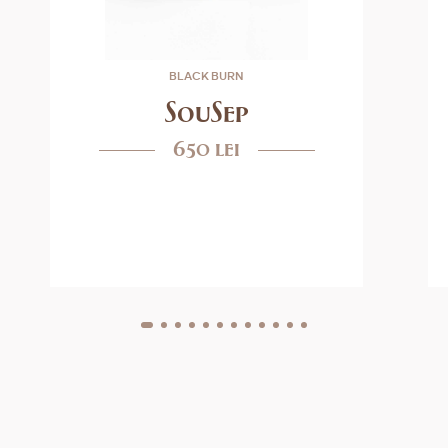
BLACK BURN
SouSep
650 lei