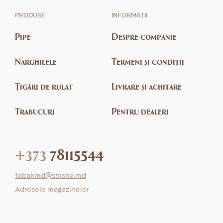
PRODUSE
INFORMAȚII
Pipe
Despre companie
Narghilele
Termeni și condiții
Țigări de rulat
Livrare și achitare
Trabucuri
Pentru dealeri
+373
78115544
tabakmd@shisha.md
Adresele magazinelor